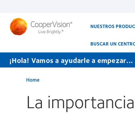
Pasar
al
contenido
principal
NUESTROS PRODU
BUSCAR UN CENTR
¡Hola! Vamos a ayudarle a empezar...
Home
La importancia