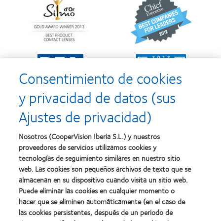
more
more
about
about
Premio
2012
Silmo
y
d’Or
2010:
al
Mejor
Learn
Learn
mejor
empresa
more
more
producto
para
Consentimiento de cookies
about
about
con
el
2011:
2011:
MyDay™
desarrollo
y privacidad de datos (sus
Premios
Premio
del
a
a
liderazgo
Ajustes de privacidad)
la
la
Learn
mejor
salud
Learn
more
fabricación
(2011)
more
about
Nosotros (CooperVision Iberia S.L.) y nuestros
(2011)
about
2012
proveedores de servicios utilizamos cookies y
2012:
Premio
Premio
tecnologías de seguimiento similares en nuestro sitio
internacional
Manufacturing
web. Las cookies son pequeños archivos de texto que se
REBRAND
Learn
Leadership
100®
almacenan en su dispositivo cuando visita un sitio web.
more
100
(2012)
about
Puede eliminar las cookies en cualquier momento o
(ML
Premio
hacer que se eliminen automáticamente (en el caso de
100)
de
(2012)
las cookies persistentes, después de un periodo de
la