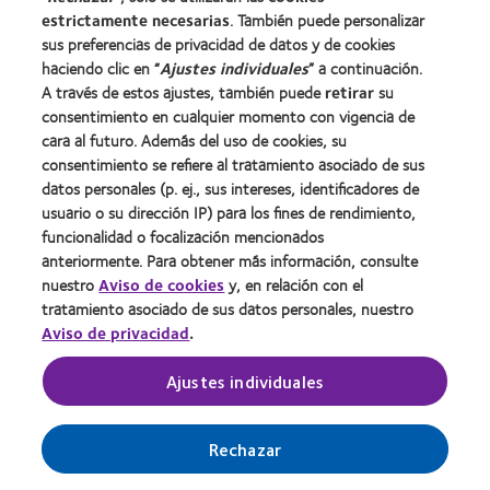
estrictamente necesarias
. También puede personalizar
Carreras
sus preferencias de privacidad de datos y de cookies
Noticias
haciendo clic en “
Ajustes individuales
” a continuación.
Contacto
A través de estos ajustes, también puede
retirar
su
consentimiento en cualquier momento con vigencia de
cara al futuro. Además del uso de cookies, su
Legal
consentimiento se refiere al tratamiento asociado de sus
Política de privacidad
datos personales (p. ej., sus intereses, identificadores de
usuario o su dirección IP) para los fines de rendimiento,
Aviso Legal
funcionalidad o focalización mencionados
Aviso de cookies
anteriormente. Para obtener más información, consulte
Condiciones del servicio
nuestro
Aviso de cookies
y, en relación con el
tratamiento asociado de sus datos personales, nuestro
Public Country by Country Reporting
Aviso de privacidad
.
Ajustes individuales
Buscar un centro
Gestionar preferencias de cookies
Rechazar