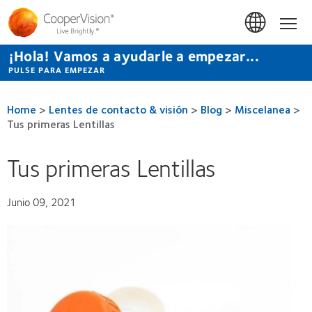
Pasar
al
Hom
contenido
principal
¡Hola! Vamos a ayudarle a empezar...
PULSE PARA EMPEZAR
Home
>
Lentes de contacto & visión
>
Blog
>
Miscelanea
>
Tus primeras Lentillas
Tus primeras Lentillas
Junio 09, 2021