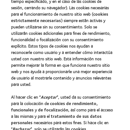
tiempo especificado, y en el caso de las cookies de
Industria
sesión, cerrando su navegador). Las cookies necesarias
de
la
para el funcionamiento de nuestro sitio web (
cookies
BCLA
estrictamente necesarias
) siempre están activas y
pueden utilizarse sin su consentimiento. Solo se
utilizarán cookies adicionales para fines de rendimiento,
funcionalidad o focalización con su consentimiento
explícito. Estos tipos de cookies nos ayudan a
Nuestros productos
reconocerle como usuario y a entender cómo interactúa
Encuentre su lente
usted con nuestro sitio web. Esta información nos
permite mejorar la forma en que funciona nuestro sitio
Tecnología para lentes de contacto
web y nos ayuda a proporcionarle una mejor experiencia
de usuario al mostrarle contenido y anuncios relevantes
Lentes de contacto y visión
para usted.
Nuevo usuario
Al hacer clic en “
Aceptar
”, usted da su consentimiento
Usuario experimentado
para la colocación de
cookies de rendimiento,
Blog
funcionales
y
de focalización
, así como para el acceso
a las mismas y para el
tratamiento de sus datos
personales
necesarios para estos fines. Si hace clic en
Sobre nosotros
“
Rechazar
”, solo se utilizarán las
cookies