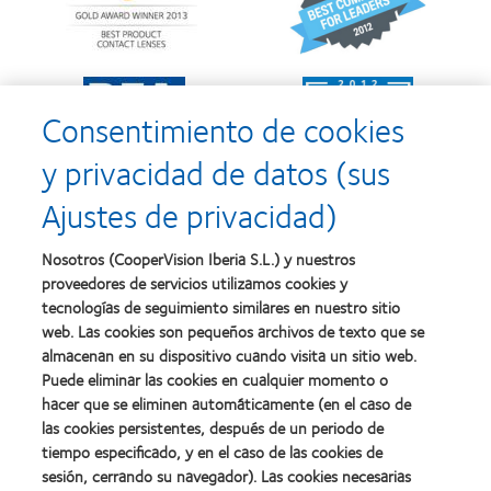
Premio
2012
Silmo
y
d’Or
2010:
al
Mejor
Learn
Learn
mejor
empresa
more
more
producto
para
Consentimiento de cookies
about
about
con
el
2011:
2011:
MyDay™
desarrollo
y privacidad de datos (sus
Premios
Premio
del
a
a
liderazgo
Ajustes de privacidad)
la
la
Learn
mejor
salud
Learn
more
fabricación
(2011)
more
about
Nosotros (CooperVision Iberia S.L.) y nuestros
(2011)
about
2012
proveedores de servicios utilizamos cookies y
2012:
Premio
Premio
tecnologías de seguimiento similares en nuestro sitio
internacional
Manufacturing
web. Las cookies son pequeños archivos de texto que se
REBRAND
Learn
Leadership
100®
almacenan en su dispositivo cuando visita un sitio web.
more
100
(2012)
about
Puede eliminar las cookies en cualquier momento o
(ML
Premio
hacer que se eliminen automáticamente (en el caso de
100)
de
(2012)
las cookies persistentes, después de un periodo de
la
tiempo especificado, y en el caso de las cookies de
Industria
sesión, cerrando su navegador). Las cookies necesarias
de