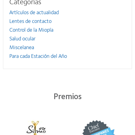
Categorías
Artículos de actualidad
Lentes de contacto
Control de la Miopía
Salud ocular
Miscelanea
Para cada Estación del Año
Premios
Learn
Learn
more
more
about
about