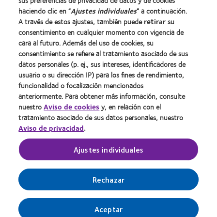
sus preferencias de privacidad de datos y de cookies
Noticias
haciendo clic en “
Ajustes individuales
” a continuación.
Contacto
A través de estos ajustes, también puede
retirar
su
consentimiento en cualquier momento con vigencia de
cara al futuro. Además del uso de cookies, su
Legal
consentimiento se refiere al tratamiento asociado de sus
Política de privacidad
datos personales (p. ej., sus intereses, identificadores de
usuario o su dirección IP) para los fines de rendimiento,
Aviso Legal
funcionalidad o focalización mencionados
Aviso de cookies
anteriormente. Para obtener más información, consulte
Condiciones del servicio
nuestro
Aviso de cookies
y, en relación con el
tratamiento asociado de sus datos personales, nuestro
Public Country by Country Reporting
Aviso de privacidad
.
Ajustes individuales
Buscar un centro
Gestionar preferencias de cookies
Rechazar
Aceptar
© 2026
CooperVision
|
Parte de
CooperCompanies