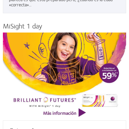
«correcta»...
MiSight 1 day