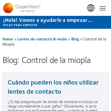
Pasar
al
Hom
contenido
principal
¡Hola! Vamos a ayudarle a empezar...
PULSE PARA EMPEZAR
Home
>
Lentes de contacto & visión
>
Blog
>
Control de la
Miopía
Blog: Control de la miopía
Cuándo pueden los niños utilizar
lentes de contacto
¿Tu hijo pregunta por las lentes de contacto e incluso se
niega rotundamente a usar gafas? Obviamente, si se lo
plantea es que está preparado pero, ¿cuándo es la edad