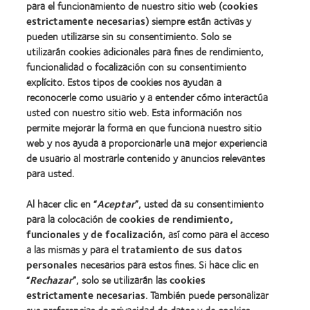
la
para el funcionamiento de nuestro sitio web (
cookies
BCLA
estrictamente necesarias
) siempre están activas y
pueden utilizarse sin su consentimiento. Solo se
utilizarán cookies adicionales para fines de rendimiento,
funcionalidad o focalización con su consentimiento
explícito. Estos tipos de cookies nos ayudan a
Nuestros productos
reconocerle como usuario y a entender cómo interactúa
Encuentre su lente
usted con nuestro sitio web. Esta información nos
permite mejorar la forma en que funciona nuestro sitio
Tecnología para lentes de contacto
web y nos ayuda a proporcionarle una mejor experiencia
de usuario al mostrarle contenido y anuncios relevantes
Lentes de contacto y visión
para usted.
Nuevo usuario
Al hacer clic en “
Aceptar
”, usted da su consentimiento
Usuario experimentado
para la colocación de
cookies de rendimiento,
Blog
funcionales
y
de focalización
, así como para el acceso
a las mismas y para el
tratamiento de sus datos
personales
necesarios para estos fines. Si hace clic en
Sobre nosotros
“
Rechazar
”, solo se utilizarán las
cookies
estrictamente necesarias
. También puede personalizar
Carreras