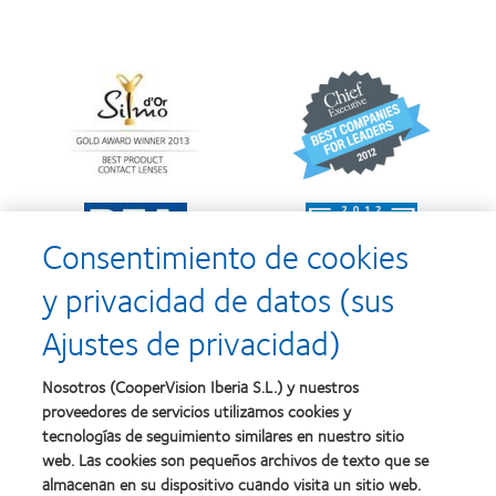
Learn
Learn
more
more
about
about
Premio
2012
Silmo
y
d’Or
2010:
al
Mejor
Learn
Learn
mejor
empresa
more
more
producto
para
Consentimiento de cookies
about
about
con
el
2011:
2011:
MyDay™
desarrollo
y privacidad de datos (sus
Premios
Premio
del
a
a
liderazgo
Ajustes de privacidad)
la
la
Learn
mejor
salud
Learn
more
fabricación
(2011)
more
about
Nosotros (CooperVision Iberia S.L.) y nuestros
(2011)
about
2012
proveedores de servicios utilizamos cookies y
2012:
Premio
Premio
tecnologías de seguimiento similares en nuestro sitio
internacional
Manufacturing
web. Las cookies son pequeños archivos de texto que se
REBRAND
Learn
Leadership
100®
almacenan en su dispositivo cuando visita un sitio web.
more
100