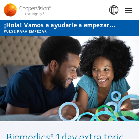
Pasar
al
Hom
contenido
principal
¡Hola! Vamos a ayudarle a empezar...
PULSE PARA EMPEZAR
Biomedics
1day extra toric
®