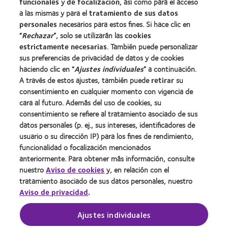
Blog
funcionales
y
de focalización
, así como para el acceso
a las mismas y para el
tratamiento de sus datos
personales
necesarios para estos fines. Si hace clic en
Sobre nosotros
“
Rechazar
”, solo se utilizarán las
cookies
Carreras
estrictamente necesarias
. También puede personalizar
sus preferencias de privacidad de datos y de cookies
Noticias
haciendo clic en “
Ajustes individuales
” a continuación.
Contacto
A través de estos ajustes, también puede
retirar
su
consentimiento en cualquier momento con vigencia de
cara al futuro. Además del uso de cookies, su
Legal
consentimiento se refiere al tratamiento asociado de sus
Política de privacidad
datos personales (p. ej., sus intereses, identificadores de
usuario o su dirección IP) para los fines de rendimiento,
Aviso Legal
funcionalidad o focalización mencionados
Aviso de cookies
anteriormente. Para obtener más información, consulte
Condiciones del servicio
nuestro
Aviso de cookies
y, en relación con el
tratamiento asociado de sus datos personales, nuestro
Public Country by Country Reporting
Aviso de privacidad
.
Buscar un centro
Ajustes individuales