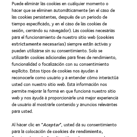
(2012)
about
Puede eliminar las cookies en cualquier momento o
(ML
Premio
100)
hacer que se eliminen automáticamente (en el caso de
de
(2012)
las cookies persistentes, después de un periodo de
la
tiempo especificado, y en el caso de las cookies de
Industria
de
sesión, cerrando su navegador). Las cookies necesarias
la
para el funcionamiento de nuestro sitio web (
cookies
BCLA
estrictamente necesarias
) siempre están activas y
pueden utilizarse sin su consentimiento. Solo se
utilizarán cookies adicionales para fines de rendimiento,
funcionalidad o focalización con su consentimiento
explícito. Estos tipos de cookies nos ayudan a
Nuestros productos
reconocerle como usuario y a entender cómo interactúa
Encuentre su lente
usted con nuestro sitio web. Esta información nos
permite mejorar la forma en que funciona nuestro sitio
Tecnología para lentes de contacto
web y nos ayuda a proporcionarle una mejor experiencia
de usuario al mostrarle contenido y anuncios relevantes
Lentes de contacto y visión
para usted.
Nuevo usuario
Al hacer clic en “
Aceptar
”, usted da su consentimiento
Usuario experimentado
para la colocación de
cookies de rendimiento,