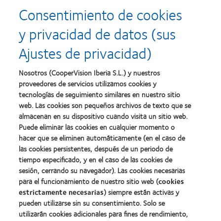
more
more
producto
para
Consentimiento de cookies
about
about
con
el
2011:
2011:
MyDay™
desarrollo
y privacidad de datos (sus
Premios
Premio
del
a
a
liderazgo
Ajustes de privacidad)
la
la
Learn
mejor
salud
Learn
more
fabricación
(2011)
more
about
Nosotros (CooperVision Iberia S.L.) y nuestros
(2011)
about
2012
proveedores de servicios utilizamos cookies y
2012:
Premio
Premio
tecnologías de seguimiento similares en nuestro sitio
internacional
Manufacturing
web. Las cookies son pequeños archivos de texto que se
REBRAND
Learn
Leadership
100®
almacenan en su dispositivo cuando visita un sitio web.
more
100
(2012)
about
Puede eliminar las cookies en cualquier momento o
(ML
Premio
hacer que se eliminen automáticamente (en el caso de
100)
de
(2012)
las cookies persistentes, después de un periodo de
la
tiempo especificado, y en el caso de las cookies de
Industria
sesión, cerrando su navegador). Las cookies necesarias
de
la
para el funcionamiento de nuestro sitio web (
cookies
BCLA
estrictamente necesarias
) siempre están activas y
pueden utilizarse sin su consentimiento. Solo se
utilizarán cookies adicionales para fines de rendimiento,