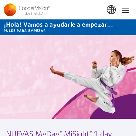
Pasar
al
Hom
contenido
principal
¡Hola! Vamos a ayudarle a empezar...
PULSE PARA EMPEZAR
Lentes
de
contacto
CooperVision
NUEVAS MyDay
MiSight
1 day
®
®