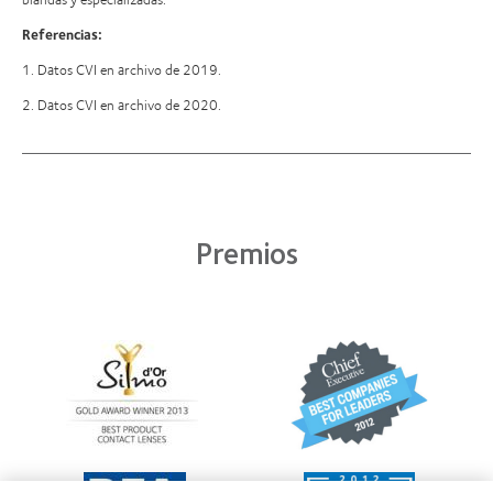
Referencias:
1. Datos CVI en archivo de 2019.
2. Datos CVI en archivo de 2020.
Premios
Learn
Learn
more
more
about
about
Premio
2012
Silmo
y
d’Or
2010:
al
Mejor
Learn
Learn
mejor
empresa