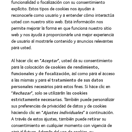
funcionalidad o focalización con su consentimiento
explícito. Estos tipos de cookies nos ayudan a
Nuestros productos
reconocerle como usuario y a entender cómo interactúa
Encuentre su lente
usted con nuestro sitio web. Esta información nos
permite mejorar la forma en que funciona nuestro sitio
Tecnología para lentes de contacto
web y nos ayuda a proporcionarle una mejor experiencia
de usuario al mostrarle contenido y anuncios relevantes
Lentes de contacto y visión
para usted.
Nuevo usuario
Al hacer clic en “
Aceptar
”, usted da su consentimiento
Usuario experimentado
para la colocación de
cookies de rendimiento,
Blog
funcionales
y
de focalización
, así como para el acceso
a las mismas y para el
tratamiento de sus datos
personales
necesarios para estos fines. Si hace clic en
Sobre nosotros
“
Rechazar
”, solo se utilizarán las
cookies
estrictamente necesarias
. También puede personalizar
Carreras
sus preferencias de privacidad de datos y de cookies
Noticias
haciendo clic en “
Ajustes individuales
” a continuación.
Contacto
A través de estos ajustes, también puede
retirar
su
consentimiento en cualquier momento con vigencia de
cara al futuro. Además del uso de cookies, su