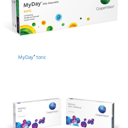
MyDay
toric
®