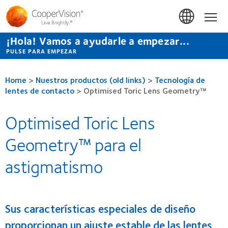
Pasar
al
Hom
contenido
principal
¡Hola! Vamos a ayudarle a empezar...
PULSE PARA EMPEZAR
Home
>
Nuestros productos (old links)
>
Tecnología de
lentes de contacto
>
Optimised Toric Lens Geometry™
Optimised Toric Lens
Geometry™ para el
astigmatismo
Sus características especiales de diseño
proporcionan un ajuste estable de las lentes