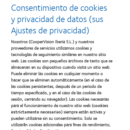
more
more
producto
para
Consentimiento de cookies
about
about
con
el
2011:
2011:
MyDay™
desarrollo
y privacidad de datos (sus
Premios
Premio
del
a
a
liderazgo
Ajustes de privacidad)
la
la
Learn
mejor
salud
Learn
more
fabricación
(2011)
more
about
Nosotros (CooperVision Iberia S.L.) y nuestros
(2011)
about
2012
proveedores de servicios utilizamos cookies y
2012:
Premio
Premio
tecnologías de seguimiento similares en nuestro sitio
internacional
Manufacturing
web. Las cookies son pequeños archivos de texto que se
REBRAND
Learn
Leadership
100®
almacenan en su dispositivo cuando visita un sitio web.
more
100
(2012)
about
Puede eliminar las cookies en cualquier momento o
(ML
Premio
100)
hacer que se eliminen automáticamente (en el caso de
de
(2012)
las cookies persistentes, después de un periodo de
la
tiempo especificado, y en el caso de las cookies de
Industria
de
sesión, cerrando su navegador). Las cookies necesarias
la
para el funcionamiento de nuestro sitio web (
cookies
BCLA
estrictamente necesarias
) siempre están activas y
pueden utilizarse sin su consentimiento. Solo se
utilizarán cookies adicionales para fines de rendimiento,