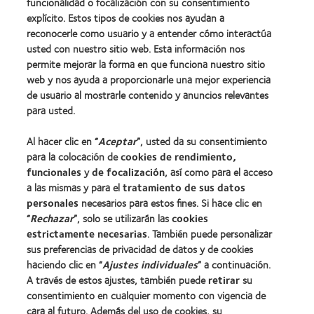
funcionalidad o focalización con su consentimiento
explícito. Estos tipos de cookies nos ayudan a
Nuestros productos
reconocerle como usuario y a entender cómo interactúa
Encuentre su lente
usted con nuestro sitio web. Esta información nos
permite mejorar la forma en que funciona nuestro sitio
Tecnología para lentes de contacto
web y nos ayuda a proporcionarle una mejor experiencia
de usuario al mostrarle contenido y anuncios relevantes
Lentes de contacto y visión
para usted.
Nuevo usuario
Al hacer clic en “
Aceptar
”, usted da su consentimiento
Usuario experimentado
para la colocación de
cookies de rendimiento,
Blog
funcionales
y
de focalización
, así como para el acceso
a las mismas y para el
tratamiento de sus datos
personales
necesarios para estos fines. Si hace clic en
Sobre nosotros
“
Rechazar
”, solo se utilizarán las
cookies
Carreras
estrictamente necesarias
. También puede personalizar
sus preferencias de privacidad de datos y de cookies
Noticias
haciendo clic en “
Ajustes individuales
” a continuación.
Contacto
A través de estos ajustes, también puede
retirar
su
consentimiento en cualquier momento con vigencia de
cara al futuro. Además del uso de cookies, su