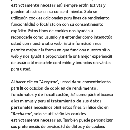
BCLA
estrictamente necesarias
) siempre están activas y
pueden utilizarse sin su consentimiento. Solo se
utilizarán cookies adicionales para fines de rendimiento,
funcionalidad o focalización con su consentimiento
explícito. Estos tipos de cookies nos ayudan a
Nuestros productos
reconocerle como usuario y a entender cómo interactúa
Encuentre su lente
usted con nuestro sitio web. Esta información nos
permite mejorar la forma en que funciona nuestro sitio
Tecnología para lentes de contacto
web y nos ayuda a proporcionarle una mejor experiencia
de usuario al mostrarle contenido y anuncios relevantes
Lentes de contacto y visión
para usted.
Nuevo usuario
Al hacer clic en “
Aceptar
”, usted da su consentimiento
Usuario experimentado
para la colocación de
cookies de rendimiento,
Blog
funcionales
y
de focalización
, así como para el acceso
a las mismas y para el
tratamiento de sus datos
personales
necesarios para estos fines. Si hace clic en
Sobre nosotros
“
Rechazar
”, solo se utilizarán las
cookies
estrictamente necesarias
. También puede personalizar
Carreras
sus preferencias de privacidad de datos y de cookies
Noticias