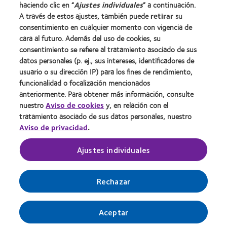
haciendo clic en “
Ajustes individuales
” a continuación.
Contacto
A través de estos ajustes, también puede
retirar
su
consentimiento en cualquier momento con vigencia de
cara al futuro. Además del uso de cookies, su
Legal
consentimiento se refiere al tratamiento asociado de sus
Política de privacidad
datos personales (p. ej., sus intereses, identificadores de
usuario o su dirección IP) para los fines de rendimiento,
Aviso Legal
funcionalidad o focalización mencionados
Aviso de cookies
anteriormente. Para obtener más información, consulte
Condiciones del servicio
nuestro
Aviso de cookies
y, en relación con el
tratamiento asociado de sus datos personales, nuestro
Public Country by Country Reporting
Aviso de privacidad
.
Ajustes individuales
Buscar un centro
Gestionar preferencias de cookies
Rechazar
Aceptar
© 2026
CooperVision
|
Parte de
CooperCompanies