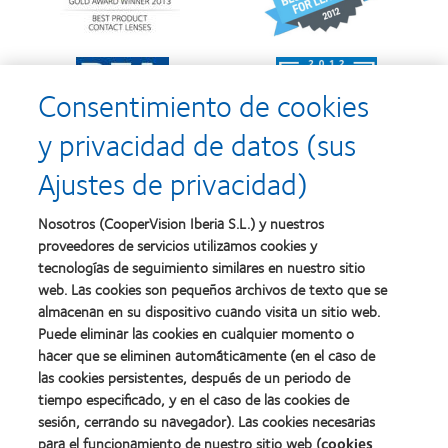
Silmo
y
d’Or
2010:
al
Mejor
Learn
Learn
mejor
empresa
more
more
producto
para
Consentimiento de cookies
about
about
con
el
2011:
2011:
MyDay™
desarrollo
y privacidad de datos (sus
Premios
Premio
del
a
a
liderazgo
Ajustes de privacidad)
la
la
Learn
mejor
salud
Learn
more
fabricación
(2011)
more
about
Nosotros (CooperVision Iberia S.L.) y nuestros
(2011)
about
2012
proveedores de servicios utilizamos cookies y
2012:
Premio
Premio
tecnologías de seguimiento similares en nuestro sitio
internacional
Manufacturing
web. Las cookies son pequeños archivos de texto que se
REBRAND
Learn
Leadership
100®
almacenan en su dispositivo cuando visita un sitio web.
more
100
(2012)
about
Puede eliminar las cookies en cualquier momento o
(ML
Premio
hacer que se eliminen automáticamente (en el caso de
100)
de
(2012)
las cookies persistentes, después de un periodo de
la
tiempo especificado, y en el caso de las cookies de
Industria
sesión, cerrando su navegador). Las cookies necesarias
de
la
para el funcionamiento de nuestro sitio web (
cookies