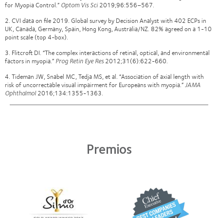
for Myopia Control.”
Optom Vis Sci
2019;96:556–567.
2. CVI data on file 2019. Global survey by Decision Analyst with 402 ECPs in
UK, Canada, Germany, Spain, Hong Kong, Australia/NZ. 82% agreed on a 1-10
point scale (top 4-box).
3. Flitcroft DI. “The complex interactions of retinal, optical, and environmental
factors in myopia.”
Prog Retin Eye Res
2012;31(6):622-660.
4. Tideman JW, Snabel MC, Tedja MS, et al. “Association of axial length with
risk of uncorrectable visual impairment for Europeans with myopia.”
JAMA
Ophthalmol
2016;134:1355-1363.
Premios
Learn
Learn
more
more
about
about
Premio
2012