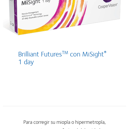
Brilliant Futures
con MiSight
TM
®
1 day
Para corregir su miopía o hipermetropía,