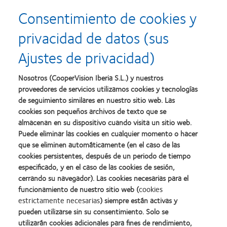
Consentimiento de cookies y
Wu PC, Chen CT, Lin KK, et al. Myopia Prevention and
privacidad de datos (sus
Outdoor Light Intensity in a School-Based Cluster
Randomized Trial. Ophthalmology 2009;2018(125):1239-
Ajustes de privacidad)
50. doi:10.1016/j.ophtha.2017.12.011.
Nosotros (CooperVision Iberia S.L.) y nuestros
proveedores de servicios utilizamos cookies y tecnologías
de seguimiento similares en nuestro sitio web. Las
cookies son pequeños archivos de texto que se
Más blog posts
almacenan en su dispositivo cuando visita un sitio web.
Puede eliminar las cookies en cualquier momento o hacer
que se eliminen automáticamente (en el caso de las
cookies persistentes, después de un periodo de tiempo
especificado, y en el caso de las cookies de sesión,
cerrando su navegador). Las cookies necesarias para el
funcionamiento de nuestro sitio web (
cookies
estrictamente necesarias
) siempre están activas y
pueden utilizarse sin su consentimiento. Solo se
utilizarán cookies adicionales para fines de rendimiento,