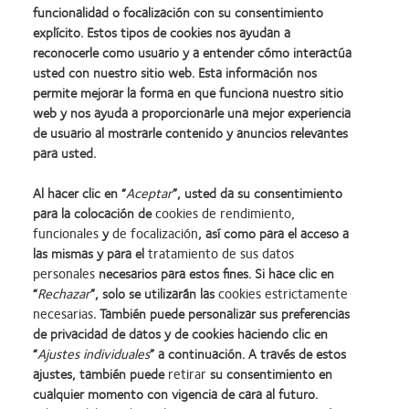
funcionalidad o focalización con su consentimiento
explícito. Estos tipos de cookies nos ayudan a
reconocerle como usuario y a entender cómo interactúa
usted con nuestro sitio web. Esta información nos
permite mejorar la forma en que funciona nuestro sitio
web y nos ayuda a proporcionarle una mejor experiencia
de usuario al mostrarle contenido y anuncios relevantes
para usted.
Al hacer clic en “
Aceptar
”, usted da su consentimiento
Categorías
para la colocación de
cookies de rendimiento,
funcionales
y
de focalización
, así como para el acceso a
Control de la miopía
las mismas y para el
tratamiento de sus datos
personales
necesarios para estos fines. Si hace clic en
Learn
Learn
Learn
Learn
Learn
Learn
“
Rechazar
”, solo se utilizarán las
cookies estrictamente
more
more
more
more
more
more
necesarias
. También puede personalizar sus preferencias
about
about
about
about
about
about
Learn
de privacidad de datos y de cookies haciendo clic en
Premio
2012
2011:
2011:
2012:
2012
more
“
Ajustes individuales
” a continuación. A través de estos
Silmo
y
Premios
Premio
Premio
Premio
about
ajustes, también puede
retirar
su consentimiento en
d’Or
2010:
a
a
Manufacturing
internacional
Premio
cualquier momento con vigencia de cara al futuro.
al
Mejor
la
la
Leadership
REBRAND
de