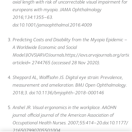
axial length with risk of uncorrectable visual impairment for
europeans with myopia. JAMA Ophthalmology
2016;134:1355–63.
doi:10.1001/jamaophthalmol.2016.4009
Predicting Costs and Disability from the Myopia Epidemic –
A Worldwide Economic and Social
Model.|IOVS|ARVOJournals.https://iovs.arvojournals.org/articl
articleid= 2744765 (accessed 28 Nov 2020).
Sheppard AL, Wolffsohn JS. Digital eye strain: Prevalence,
measurement and amelioration. BMJ Open Ophthalmology.
2018;3. doi:10.1136/bmjophth-2018-000146
Anshel JR. Visual ergonomics in the workplace. AAOHN
journal: official journal of the American Association of
Occupational Health Nurses. 2007;55:414–20.doi:10.1177/
216507990705501004