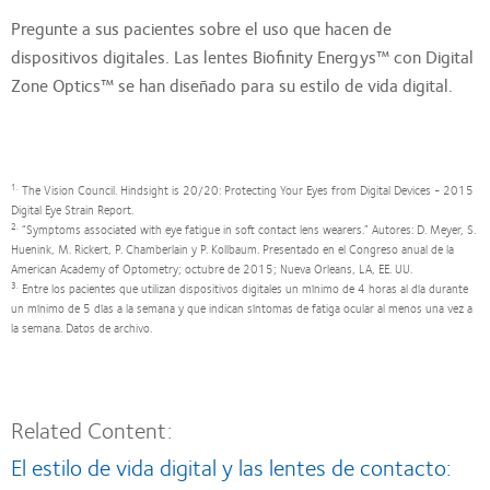
Pregunte a sus pacientes sobre el uso que hacen de
dispositivos digitales. Las lentes Biofinity Energys™ con Digital
Zone Optics™ se han diseñado para su estilo de vida digital.
1.
The Vision Council. Hindsight is 20/20: Protecting Your Eyes from Digital Devices - 2015
Digital Eye Strain Report.
2.
“Symptoms associated with eye fatigue in soft contact lens wearers.” Autores: D. Meyer, S.
Huenink, M. Rickert, P. Chamberlain y P. Kollbaum. Presentado en el Congreso anual de la
American Academy of Optometry; octubre de 2015; Nueva Orleans, LA, EE. UU.
3.
Entre los pacientes que utilizan dispositivos digitales un mínimo de 4 horas al día durante
un mínimo de 5 días a la semana y que indican síntomas de fatiga ocular al menos una vez a
la semana. Datos de archivo.
Related Content:
El estilo de vida digital y las lentes de contacto: