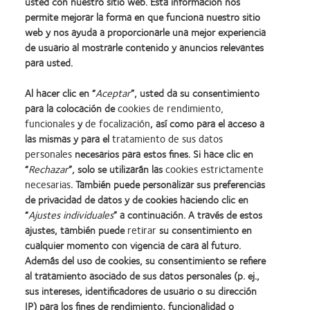
usted con nuestro sitio web. Esta información nos
permite mejorar la forma en que funciona nuestro sitio
web y nos ayuda a proporcionarle una mejor experiencia
de usuario al mostrarle contenido y anuncios relevantes
para usted.
Al hacer clic en “
Aceptar
”, usted da su consentimiento
para la colocación de
cookies de rendimiento,
funcionales
y
de focalización
, así como para el acceso a
las mismas y para el
tratamiento de sus datos
personales
necesarios para estos fines. Si hace clic en
Learn
Learn
Learn
Learn
Learn
Learn
“
Rechazar
”, solo se utilizarán las
cookies estrictamente
more
more
more
more
more
more
necesarias
. También puede personalizar sus preferencias
about
about
about
about
about
about
Learn
de privacidad de datos y de cookies haciendo clic en
Premio
2012
2011:
2011:
2012:
2012
more
“
Ajustes individuales
” a continuación. A través de estos
Silmo
y
Premios
Premio
Premio
Premio
about
ajustes, también puede
retirar
su consentimiento en
d’Or
2010:
a
a
Manufacturing
internacional
Premio
cualquier momento con vigencia de cara al futuro.
al
Mejor
la
la
Leadership
REBRAND
de
Además del uso de cookies, su consentimiento se refiere
mejor
empresa
mejor
salud
100
100®
la
al tratamiento asociado de sus datos personales (p. ej.,
producto
para
fabricación
(2011)
(ML
(2012)
Industria
sus intereses, identificadores de usuario o su dirección
con
el
(2011)
100)
de
Nuestros productos
Web del usuario
MyDay™
desarrollo
(2012)
IP) para los fines de rendimiento, funcionalidad o
la