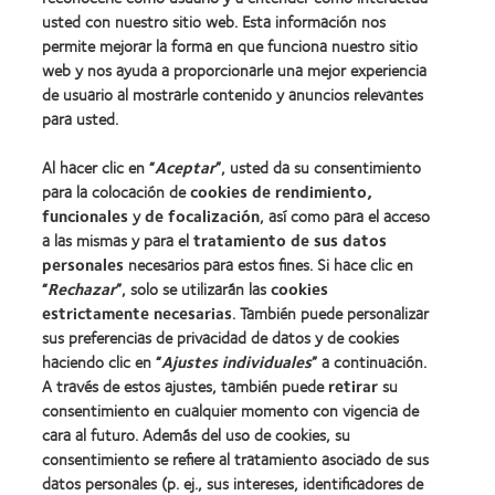
Encuentre su lente
usted con nuestro sitio web. Esta información nos
permite mejorar la forma en que funciona nuestro sitio
Tecnología para lentes de contacto
web y nos ayuda a proporcionarle una mejor experiencia
de usuario al mostrarle contenido y anuncios relevantes
Lentes de contacto y visión
para usted.
Nuevo usuario
Al hacer clic en “
Aceptar
”, usted da su consentimiento
Usuario experimentado
para la colocación de
cookies de rendimiento,
Blog
funcionales
y
de focalización
, así como para el acceso
a las mismas y para el
tratamiento de sus datos
personales
necesarios para estos fines. Si hace clic en
Sobre nosotros
“
Rechazar
”, solo se utilizarán las
cookies
estrictamente necesarias
. También puede personalizar
Carreras
sus preferencias de privacidad de datos y de cookies
Noticias
haciendo clic en “
Ajustes individuales
” a continuación.
Contacto
A través de estos ajustes, también puede
retirar
su
consentimiento en cualquier momento con vigencia de
cara al futuro. Además del uso de cookies, su
Legal
consentimiento se refiere al tratamiento asociado de sus
Política de privacidad
datos personales (p. ej., sus intereses, identificadores de