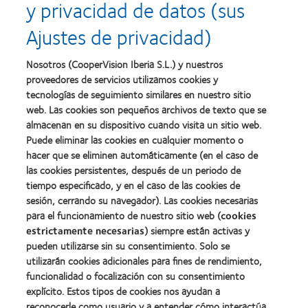
y privacidad de datos (sus
Premios
Premio
del
a
a
liderazgo
Ajustes de privacidad)
la
la
Learn
mejor
salud
Learn
more
fabricación
(2011)
more
about
Nosotros (CooperVision Iberia S.L.) y nuestros
(2011)
about
2012
proveedores de servicios utilizamos cookies y
2012:
Premio
Premio
tecnologías de seguimiento similares en nuestro sitio
internacional
Manufacturing
web. Las cookies son pequeños archivos de texto que se
REBRAND
Learn
Leadership
100®
almacenan en su dispositivo cuando visita un sitio web.
more
100
(2012)
about
Puede eliminar las cookies en cualquier momento o
(ML
Premio
hacer que se eliminen automáticamente (en el caso de
100)
de
(2012)
las cookies persistentes, después de un periodo de
la
tiempo especificado, y en el caso de las cookies de
Industria
sesión, cerrando su navegador). Las cookies necesarias
de
la
para el funcionamiento de nuestro sitio web (
cookies
BCLA
estrictamente necesarias
) siempre están activas y
pueden utilizarse sin su consentimiento. Solo se
utilizarán cookies adicionales para fines de rendimiento,
funcionalidad o focalización con su consentimiento
explícito. Estos tipos de cookies nos ayudan a
Nuestros productos
reconocerle como usuario y a entender cómo interactúa