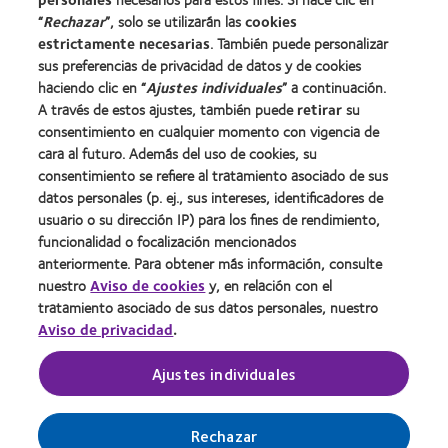
Sobre nosotros
“
Rechazar
”, solo se utilizarán las
cookies
estrictamente necesarias
. También puede personalizar
Carreras
sus preferencias de privacidad de datos y de cookies
Noticias
haciendo clic en “
Ajustes individuales
” a continuación.
Contacto
A través de estos ajustes, también puede
retirar
su
consentimiento en cualquier momento con vigencia de
cara al futuro. Además del uso de cookies, su
Legal
consentimiento se refiere al tratamiento asociado de sus
Política de privacidad
datos personales (p. ej., sus intereses, identificadores de
usuario o su dirección IP) para los fines de rendimiento,
Aviso Legal
funcionalidad o focalización mencionados
Aviso de cookies
anteriormente. Para obtener más información, consulte
Condiciones del servicio
nuestro
Aviso de cookies
y, en relación con el
tratamiento asociado de sus datos personales, nuestro
Public Country by Country Reporting
Aviso de privacidad
.
Ajustes individuales
Buscar un centro
Gestionar preferencias de cookies
Rechazar