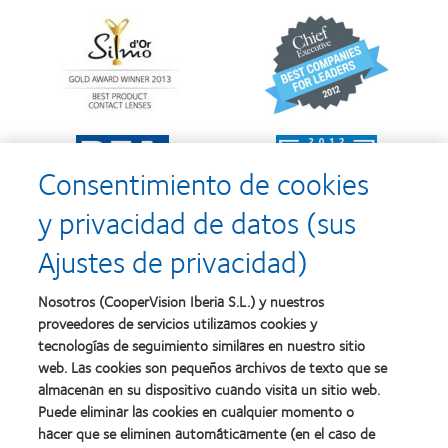
Learn
Learn
more
more
about
about
Premio
2012
Silmo
y
d’Or
2010:
al
Mejor
Learn
Learn
mejor
empresa
more
more
producto
para
Consentimiento de cookies
about
about
con
el
2011:
2011:
MyDay™
desarrollo
y privacidad de datos (sus
Premios
Premio
del
a
a
liderazgo
Ajustes de privacidad)
la
la
Learn
mejor
salud
Learn
more
fabricación
(2011)
more
about
Nosotros (CooperVision Iberia S.L.) y nuestros
(2011)
about
2012
proveedores de servicios utilizamos cookies y
2012:
Premio
Premio
tecnologías de seguimiento similares en nuestro sitio
internacional
Manufacturing
web. Las cookies son pequeños archivos de texto que se
REBRAND
Learn
Leadership
100®
almacenan en su dispositivo cuando visita un sitio web.
more
100
(2012)
about
Puede eliminar las cookies en cualquier momento o
(ML
Premio
hacer que se eliminen automáticamente (en el caso de
100)
de