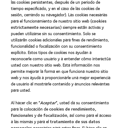
(2012)
las cookies persistentes, después de un periodo de
la
tiempo especificado, y en el caso de las cookies de
Industria
sesión, cerrando su navegador). Las cookies necesarias
de
la
para el funcionamiento de nuestro sitio web (
cookies
BCLA
estrictamente necesarias
) siempre están activas y
pueden utilizarse sin su consentimiento. Solo se
utilizarán cookies adicionales para fines de rendimiento,
funcionalidad o focalización con su consentimiento
explícito. Estos tipos de cookies nos ayudan a
Nuestros productos
reconocerle como usuario y a entender cómo interactúa
Encuentre su lente
usted con nuestro sitio web. Esta información nos
permite mejorar la forma en que funciona nuestro sitio
Tecnología para lentes de contacto
web y nos ayuda a proporcionarle una mejor experiencia
de usuario al mostrarle contenido y anuncios relevantes
Lentes de contacto y visión
para usted.
Nuevo usuario
Al hacer clic en “
Aceptar
”, usted da su consentimiento
Usuario experimentado
para la colocación de
cookies de rendimiento,
Blog
funcionales
y
de focalización
, así como para el acceso
a las mismas y para el
tratamiento de sus datos
personales
necesarios para estos fines. Si hace clic en