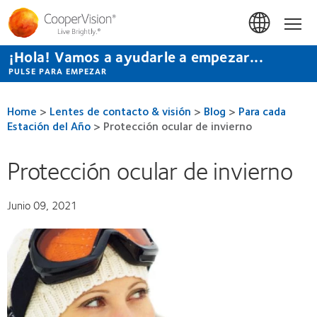
Pasar
al
Hom
contenido
principal
¡Hola! Vamos a ayudarle a empezar...
PULSE PARA EMPEZAR
Home
>
Lentes de contacto & visión
>
Blog
>
Para cada
Estación del Año
>
Protección ocular de invierno
Protección ocular de invierno
Junio 09, 2021