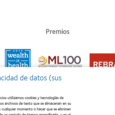
Premios
Learn
Learn
more
Learn
more
about
more
about
2011:
about
2012
Premio
2012:
Premio
a
acidad de datos (sus
Premio
internacional
la
Manufacturing
REBRAND
salud
Leadership
100®
(2011)
100
(2012)
(ML
cios utilizamos cookies y tecnologías de
100)
ños archivos de texto que se almacenan en su
(2012)
 en cualquier momento o hacer que se eliminen
e un periodo de tiempo especificado, y en el