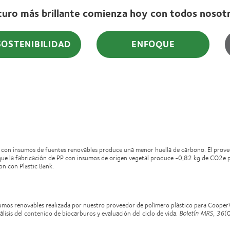
turo más brillante comienza hoy con todos nos
SOSTENIBILIDAD
ENFOQUE
 con insumos de fuentes renovables produce una menor huella de carbono. El provee
 que la fabricación de PP con insumos de origen vegetal produce -0,82 kg de CO2
ision con Plastic Bank.
oinsumos renovables realizada por nuestro proveedor de polímero plástico para Coo
lisis del contenido de biocarburos y evaluación del ciclo de vida.
Boletín MRS, 36
(