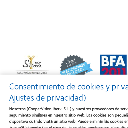
Learn
Learn
Learn
more
more
more
about
about
about
Premio
2012
2011:
Silmo
y
Premios
d’Or
2010:
a
Consentimiento de cookies y priv
al
Mejor
la
mejor
empresa
mejor
Ajustes de privacidad)
producto
para
fabricación
con
el
(2011)
MyDay™
desarrollo
Nosotros (CooperVision Iberia S.L.) y nuestros proveedores de servi
del
seguimiento similares en nuestro sitio web. Las cookies son peque
liderazgo
dispositivo cuando visita un sitio web. Puede eliminar las cookies
automáticamente (en el caso de las cookies persistentes, después d