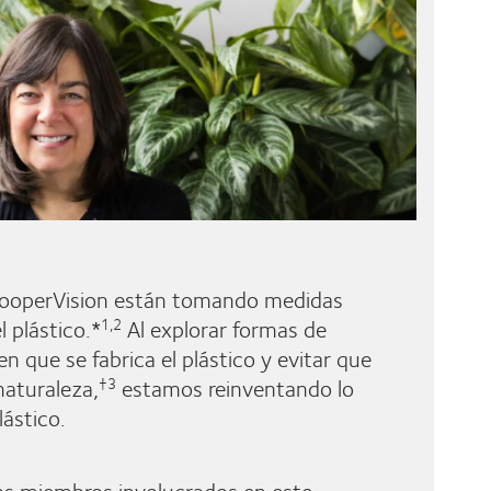
ooperVision están tomando medidas
l plástico.*
Al explorar formas de
1,2
n que se fabrica el plástico y evitar que
naturaleza,
estamos reinventando lo
†3
lástico.
os miembros involucrados en este