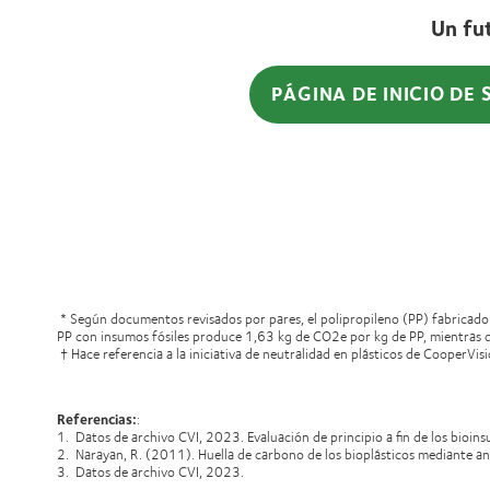
Un fu
PÁGINA DE INICIO DE 
* Según documentos revisados por pares, el polipropileno (PP) fabricado
PP con insumos fósiles produce 1,63 kg de CO2e por kg de PP, mientras
† Hace referencia a la iniciativa de neutralidad en plásticos de CooperV
Referencias:
:
1. Datos de archivo CVI, 2023. Evaluación de principio a fin de los bi
2. Narayan, R. (2011). Huella de carbono de los bioplásticos mediante aná
3. Datos de archivo CVI, 2023.