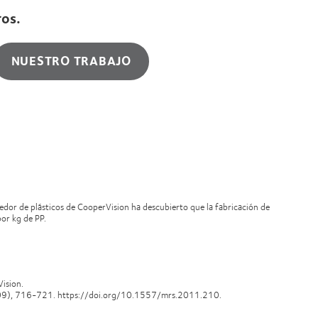
otros.
NUESTRO TRABAJO
dor de plásticos de CooperVision ha descubierto que la fabricación de
e por kg de PP.
perVision.
09), 716-721. https://doi.org/10.1557/mrs.2011.210.