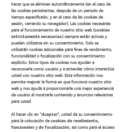
Premio
100)
hacer que se eliminen automáticamente (en el caso de
de
(2012)
las cookies persistentes, después de un periodo de
la
tiempo especificado, y en el caso de las cookies de
Industria
de
sesión, cerrando su navegador). Las cookies necesarias
la
para el funcionamiento de nuestro sitio web (
cookies
BCLA
estrictamente necesarias
) siempre están activas y
pueden utilizarse sin su consentimiento. Solo se
utilizarán cookies adicionales para fines de rendimiento,
funcionalidad o focalización con su consentimiento
explícito. Estos tipos de cookies nos ayudan a
Nuestros productos
reconocerle como usuario y a entender cómo interactúa
Encuentre su lente
usted con nuestro sitio web. Esta información nos
permite mejorar la forma en que funciona nuestro sitio
Tecnología para lentes de contacto
web y nos ayuda a proporcionarle una mejor experiencia
de usuario al mostrarle contenido y anuncios relevantes
Lentes de contacto y visión
para usted.
Nuevo usuario
Al hacer clic en “
Aceptar
”, usted da su consentimiento
Usuario experimentado
para la colocación de
cookies de rendimiento,
Blog
funcionales
y
de focalización
, así como para el acceso