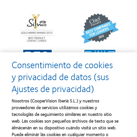
Learn
Learn
more
more
about
about
Premio
2012
Silmo
y
d’Or
2010:
al
Mejor
Learn
Learn
mejor
empresa
more
more
producto
para
Consentimiento de cookies
about
about
con
el
2011:
2011:
MyDay™
desarrollo
y privacidad de datos (sus
Premios
Premio
del
a
a
liderazgo
Ajustes de privacidad)
la
la
Learn
mejor
salud
Learn
more
fabricación
(2011)
more
about
Nosotros (CooperVision Iberia S.L.) y nuestros
(2011)
about
2012
proveedores de servicios utilizamos cookies y
2012:
Premio
Premio
tecnologías de seguimiento similares en nuestro sitio
internacional
Manufacturing
web. Las cookies son pequeños archivos de texto que se
REBRAND
Learn
Leadership
100®
almacenan en su dispositivo cuando visita un sitio web.
more
100
(2012)
about
Puede eliminar las cookies en cualquier momento o
(ML