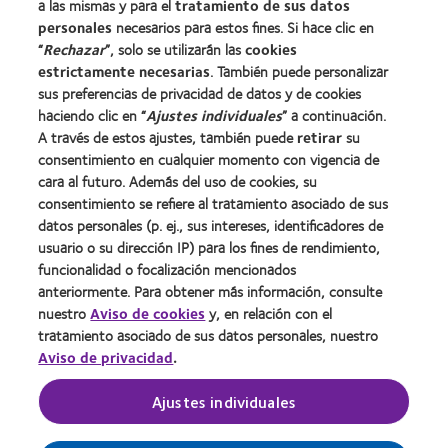
a las mismas y para el
tratamiento de sus datos
personales
necesarios para estos fines. Si hace clic en
Sobre nosotros
“
Rechazar
”, solo se utilizarán las
cookies
estrictamente necesarias
. También puede personalizar
Carreras
sus preferencias de privacidad de datos y de cookies
Noticias
haciendo clic en “
Ajustes individuales
” a continuación.
Contacto
A través de estos ajustes, también puede
retirar
su
consentimiento en cualquier momento con vigencia de
cara al futuro. Además del uso de cookies, su
Legal
consentimiento se refiere al tratamiento asociado de sus
Política de privacidad
datos personales (p. ej., sus intereses, identificadores de
usuario o su dirección IP) para los fines de rendimiento,
Aviso Legal
funcionalidad o focalización mencionados
Aviso de cookies
anteriormente. Para obtener más información, consulte
Condiciones del servicio
nuestro
Aviso de cookies
y, en relación con el
tratamiento asociado de sus datos personales, nuestro
Public Country by Country Reporting
Aviso de privacidad
.
Ajustes individuales
Buscar un centro