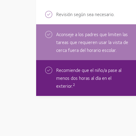
Revisión según sea necesario.
Aconseje a los padres que limiten las
tareas que requieren usar la vista de
cerca fuera del horario escolar.
Recomiende que el niño/a pase al
menos dos horas al día en el
2
exterior.