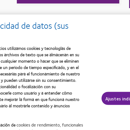
do basado en evidencias para la gestión de la mio
cidad de datos (sus
cios utilizamos cookies y tecnologías de
os archivos de texto que se almacenan en su
en cualquier momento o hacer que se eliminen
e un periodo de tiempo especificado, y en el
necesarias para el funcionamiento de nuestro
 y pueden utilizarse sin su consentimiento.
cionalidad o focalización con su
onocerle como usuario y a entender cómo
r and Parental History of Myopia as Predictors of Myopia. Invest O
Ajustes ind
te mejorar la forma en que funciona nuestro
uario al mostrarle contenido y anuncios
 Reduces the Prevalence of Myopia in Children. Ophthalmology 2008;
cación de
cookies de rendimiento, funcionales