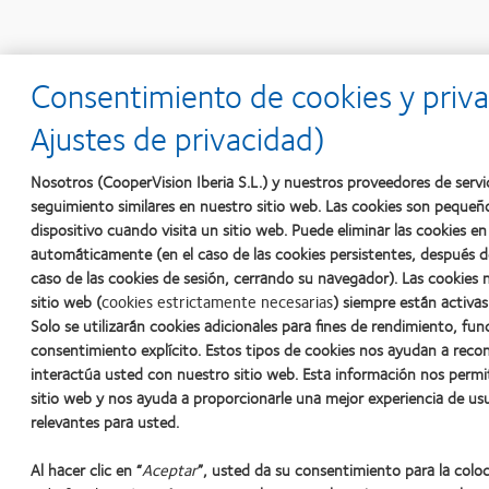
*Plan de actuación recomenda
Consentimiento de cookies y priva
Ajustes de privacidad)
Nosotros (CooperVision Iberia S.L.) y nuestros proveedores de servi
seguimiento similares en nuestro sitio web. Las cookies son pequeñ
dispositivo cuando visita un sitio web. Puede eliminar las cookies 
Volver a la página de inicio de MiSight® 1 day
automáticamente (en el caso de las cookies persistentes, después d
caso de las cookies de sesión, cerrando su navegador). Las cookies 
sitio web (
cookies estrictamente necesarias
) siempre están activas
Solo se utilizarán cookies adicionales para fines de rendimiento, fun
consentimiento explícito. Estos tipos de cookies nos ayudan a rec
CLEERE Study Group Early Childhood Refractive Erro
interactúa usted con nuestro sitio web. Esta información nos permi
sitio web y nos ayuda a proporcionarle una mejor experiencia de us
Rose KA, Morgan IG, Ip J, et al. Outdoor Activity
relevantes para usted.
Al hacer clic en “
Aceptar
”, usted da su consentimiento para la colo