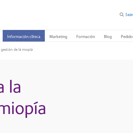
Sea
Información clínica
Marketing
Formación
Blog
Pedido
 gestión de la miopía
 la
 miopía