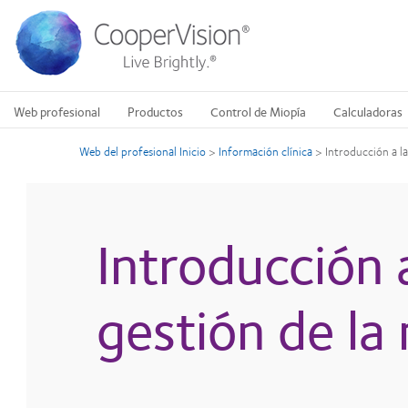
Pasar
al
contenido
principal
Web profesional
Productos
Control de Miopía
Calculadoras
Web del profesional Inicio
>
Información clínica
>
Introducción a la
Introducción a
gestión de la