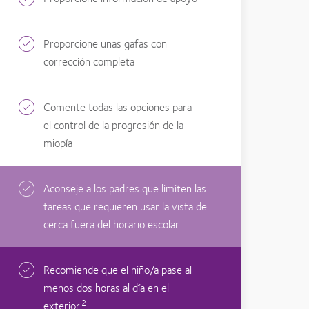
Proporcione unas gafas con
corrección completa
Comente todas las opciones para
el control de la progresión de la
miopía
Aconseje a los padres que limiten las
tareas que requieren usar la vista de
cerca fuera del horario escolar.
Recomiende que el niño/a pase al
menos dos horas al día en el
2
exterior.