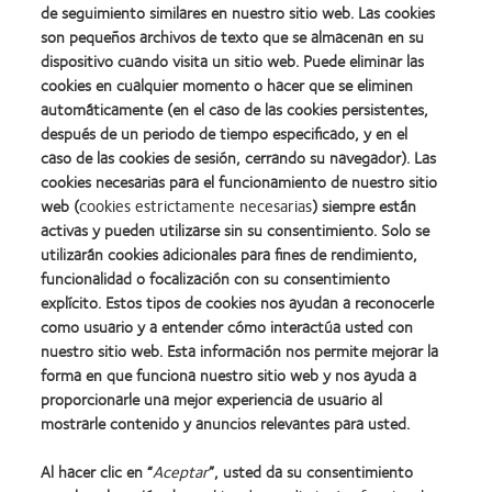
de seguimiento similares en nuestro sitio web. Las cookies
son pequeños archivos de texto que se almacenan en su
dispositivo cuando visita un sitio web. Puede eliminar las
cookies en cualquier momento o hacer que se eliminen
automáticamente (en el caso de las cookies persistentes,
después de un periodo de tiempo especificado, y en el
caso de las cookies de sesión, cerrando su navegador). Las
cookies necesarias para el funcionamiento de nuestro sitio
web (
cookies estrictamente necesarias
) siempre están
activas y pueden utilizarse sin su consentimiento. Solo se
utilizarán cookies adicionales para fines de rendimiento,
funcionalidad o focalización con su consentimiento
explícito. Estos tipos de cookies nos ayudan a reconocerle
como usuario y a entender cómo interactúa usted con
nuestro sitio web. Esta información nos permite mejorar la
forma en que funciona nuestro sitio web y nos ayuda a
proporcionarle una mejor experiencia de usuario al
mostrarle contenido y anuncios relevantes para usted.
Learn
Learn
Learn
Learn
Learn
Learn
more
more
more
more
more
more
Al hacer clic en “
Aceptar
”, usted da su consentimiento
about
about
about
about
about
about
Learn