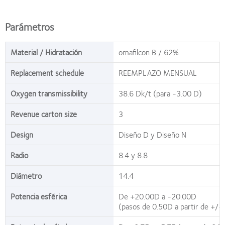
Parámetros
Material / Hidratación
omafilcon B / 62%
Replacement schedule
REEMPLAZO MENSUAL
Oxygen transmissibility
38.6 Dk/t (para -3.00 D)
Revenue carton size
3
Design
Diseño D y Diseño N
Radio
8.4 y 8.8
Diámetro
14.4
Potencia esférica
De +20.00D a -20.00D
(pasos de 0.50D a partir de +/