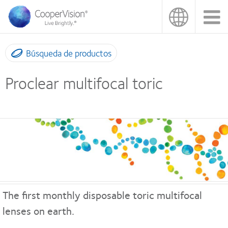
Pasar
al
contenido
principal
Búsqueda de productos
Proclear multifocal toric
The first monthly disposable toric multifocal
lenses on earth.