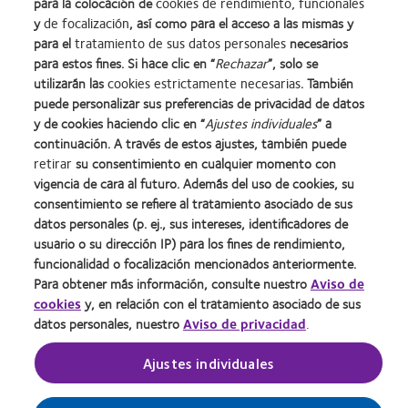
para la colocación de
cookies de rendimiento, funcionales
Premio
2012
2011:
2011:
2012:
2012
more
y
de focalización
, así como para el acceso a las mismas y
Silmo
y
Premios
Premio
Premio
Premio
about
d’Or
2010:
a
a
Manufacturing
internacional
para el
tratamiento de sus datos personales
necesarios
Premio
al
Mejor
la
la
Leadership
REBRAND
para estos fines. Si hace clic en “
Rechazar
”, solo se
de
mejor
empresa
mejor
salud
100
100®
la
utilizarán las
cookies estrictamente necesarias
. También
producto
para
fabricación
(2011)
(ML
(2012)
Industria
puede personalizar sus preferencias de privacidad de datos
con
el
(2011)
100)
de
y de cookies haciendo clic en “
Ajustes individuales
” a
Nuestros productos
Web del usuario
MyDay™
desarrollo
(2012)
la
continuación. A través de estos ajustes, también puede
del
Noticias
Condiciones
BCLA
retirar
su consentimiento en cualquier momento con
liderazgo
Contacto
Gestionar preferencias de
vigencia de cara al futuro. Además del uso de cookies, su
cookies
Política de privacidad
consentimiento se refiere al tratamiento asociado de sus
Nuestro equipo
Contacto
datos personales (p. ej., sus intereses, identificadores de
usuario o su dirección IP) para los fines de rendimiento,
funcionalidad o focalización mencionados anteriormente.
Para obtener más información, consulte nuestro
Aviso de
España (Spain)
cookies
y, en relación con el tratamiento asociado de sus
datos personales, nuestro
Aviso de privacidad
.
© 2026
CooperVision
|
Ajustes individuales
Parte de
CooperCompanies