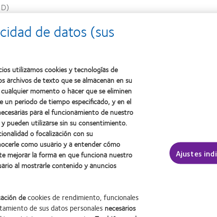
 D)
cidad de datos (sus
cios utilizamos cookies y tecnologías de
os archivos de texto que se almacenan en su
en cualquier momento o hacer que se eliminen
e un periodo de tiempo especificado, y en el
necesarias para el funcionamiento de nuestro
artir de +5.00D y -6.00D)
 y pueden utilizarse sin su consentimiento.
cionalidad o focalización con su
onocerle como usuario y a entender cómo
Ajustes ind
te mejorar la forma en que funciona nuestro
uario al mostrarle contenido y anuncios
cación de
cookies de rendimiento, funcionales
tamiento de sus datos personales
necesarios