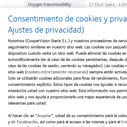
Oxygen transmissibility
27 Dk/t (para -3.00
Consentimiento de cookies y priva
Revenue carton size
30 y 90
Ajustes de privacidad)
Design
Moldeada
Radio
8.6 (neg), 8.8 (pos)
Nosotros (CooperVision Iberia S.L.) y nuestros proveedores de servi
seguimiento similares en nuestro sitio web. Las cookies son pequeñ
Diámetro
14.2
dispositivo cuando visita un sitio web. Puede eliminar las cookies 
automáticamente (en el caso de las cookies persistentes, después d
Potencia esférica
+6.00D a -10.00D
caso de las cookies de sesión, cerrando su navegador). Las cookies 
(pasos de 0.50D a p
sitio web (
cookies estrictamente necesarias
) siempre están activas
Solo se utilizarán cookies adicionales para fines de rendimiento, fun
Uso
Diario
consentimiento explícito. Estos tipos de cookies nos ayudan a rec
interactúa usted con nuestro sitio web. Esta información nos permi
sitio web y nos ayuda a proporcionarle una mejor experiencia de us
relevantes para usted.
Al hacer clic en “
Aceptar
”, usted da su consentimiento para la colo
y
de focalización
, así como para el acceso a las mismas y para el
tra