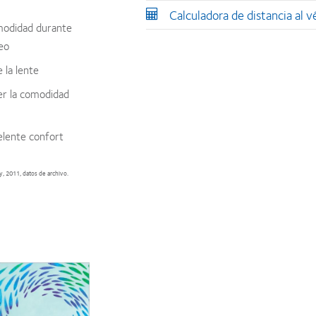
Calculadora de distancia al v
modidad durante
deo
 la lente
er la comodidad
elente confort
, 2011, datos de archivo.