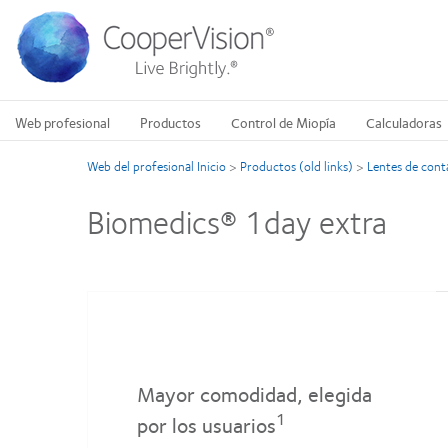
Pasar
al
contenido
principal
Web profesional
Productos
Control de Miopía
Calculadoras
Web del profesional Inicio
>
Productos (old links)
>
Lentes de cont
Biomedics® 1day extra
Mayor comodidad, elegida
1
por los usuarios